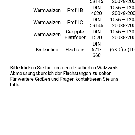
59145
200×8-20
DIN
10×6 – 120
Warmwalzen
Profil B
4620
200×8-20
DIN
10×6 – 120
Warmwalzen
Profil C
59146
200×8-20
Gerippte
DIN
10×6 – 120
Warmwalzen
Blattfeder
1570
200×8-20
DIN
Kaltziehen
Flach div.
671-
(6-50) x (1
668
Bitte klicken Sie hier
um den detaillierten Walzwerk
Abmessungsbereich der Flachstangen zu sehen.
Für weitere Größen und Fragen
kontaktieren Sie uns
bitte.
Unternehmen