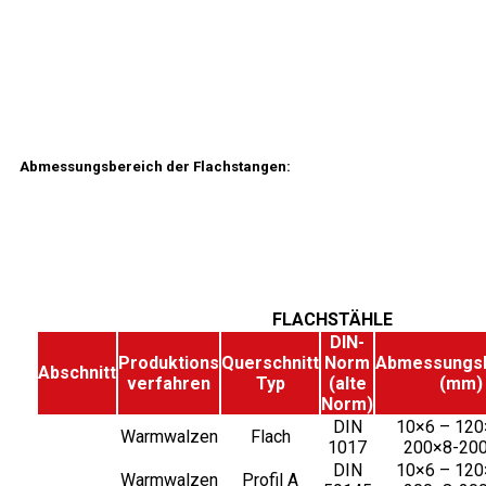
Abmessungsbereich der Flachstangen:
FLACHSTÄHLE
DIN-
Produktions
Querschnitt
Norm
Abmessungsb
Abschnitt
verfahren
Typ
(alte
(mm)
Norm)
DIN
10×6 – 120
Warmwalzen
Flach
1017
200×8-20
DIN
10×6 – 120
Warmwalzen
Profil A