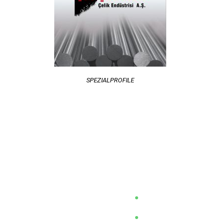
SPEZIALPROFILE
re Produkte
Produktion
hstähle
Warmwalzen
dstähle
Kaltziehen