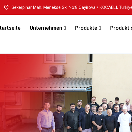
Sekerpinar Mah. Menekse Sk. No:8 Cayirova / KOCAELI, Türkiy
tartseite
Unternehmen
Produkte
Produkti