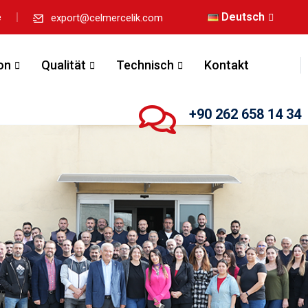
Deutsch
e
export@celmercelik.com
on
Qualität
Technisch
Kontakt
+90 262 658 14 34