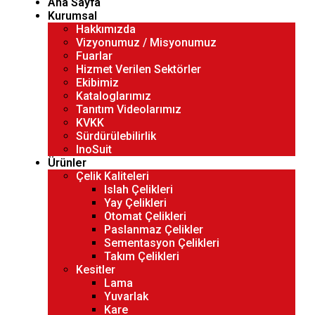
Ana Sayfa
Kurumsal
Hakkımızda
Vizyonumuz / Misyonumuz
Fuarlar
Hizmet Verilen Sektörler
Ekibimiz
Kataloglarımız
Tanıtım Videolarımız
KVKK
Sürdürülebilirlik
InoSuit
Ürünler
Çelik Kaliteleri
Islah Çelikleri
Yay Çelikleri
Otomat Çelikleri
Paslanmaz Çelikler
Sementasyon Çelikleri
Takım Çelikleri
Kesitler
Lama
Yuvarlak
Kare