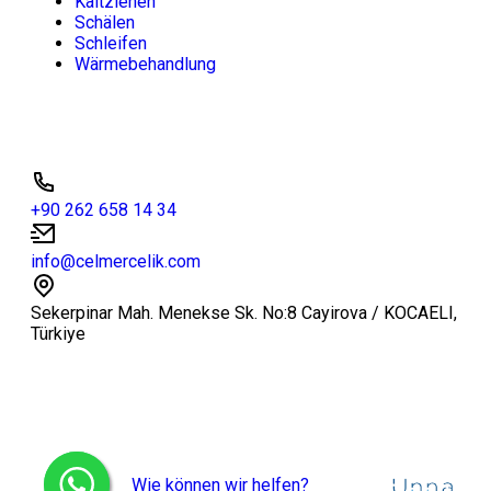
Kaltziehen
Schälen
Schleifen
Wärmebehandlung
Kontakt
+90 262 658 14 34
info@celmercelik.com
Sekerpinar Mah. Menekse Sk. No:8 Cayirova / KOCAELI,
Türkiye
© 2026 Alle Rechte vorbehalten.
WEB
UN
Wie können wir helfen?